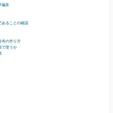
準偏差
であることの確認
分布の作り方
面で使うか
散