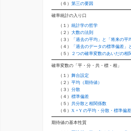
（６）
第三の要因
確率統計の入り口
（１）
統計学の哲学
（２）
大数の法則
（３）
「過去の平均」と「将来の平
（４）
「過去のデータの標準偏差」
（５）
２つの確率変数のあいだの相
確率変数の「平・分・共・標・相」
（１）
舞台設定
（２）
平均（期待値）
（３）
分散
（４）
標準偏差
（５）
共分散と相関係数
（６）
X + Y の平均・分散・標準偏
期待値の基本性質