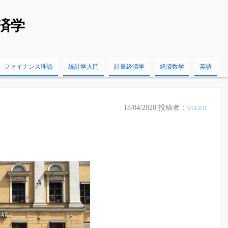
済学
ファイナンス理論
統計学入門
計量経済学
経済数学
英語
18/04/2020
投稿者：
wataru