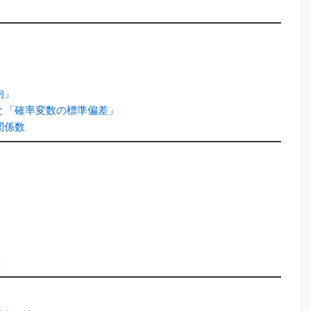
均」
と「確率変数の標準偏差」
関係数
差