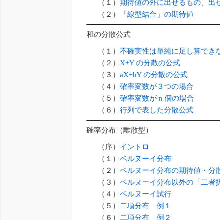
（１）
期待値の外に出せるもの、出
（２）
「線型結合」の期待値
和の分散公式
（１）
不確実性は単純に足し算でき
（２）
X+Y の分散の公式
（３）
aX+bY の分散の公式
（４）
確率変数が３つの場合
（５）
確率変数が n 個の場合
（６）
行列で表した分散公式
確率分布（離散型）
（序）
イントロ
（１）
ベルヌーイ分布
（２）
ベルヌーイ分布の期待値・分
（３）
ベルヌーイ分布以外の「二者
（４）
ベルヌーイ試行
（５）
二項分布 例１
（６）
二項分布 例２