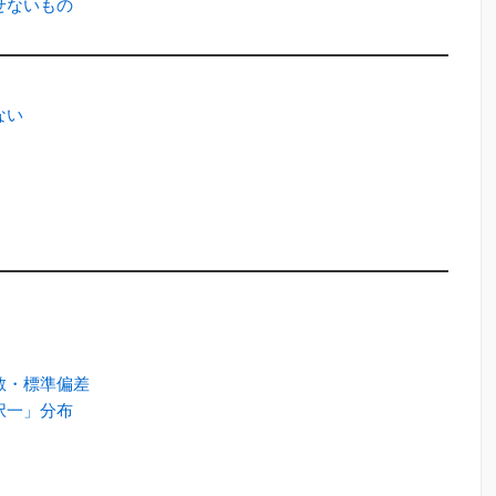
せないもの
ない
散・標準偏差
択一」分布