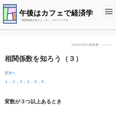
午後はカフェで経済学
「相関係数を知ろう（３）」のページです。
30/04/2020
投稿者：
wataru
相関係数を知ろう（３）
目次へ
１
，
２
，
３
，
４
，
５
，
６
変数が３つ以上あるとき