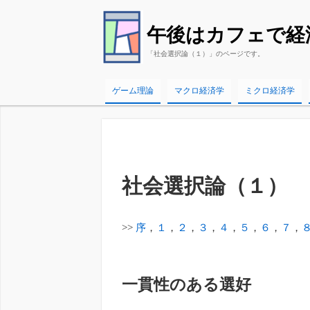
午後はカフェで経
「社会選択論（１）」のページです。
ゲーム理論
マクロ経済学
ミクロ経済学
社会選択論（１）
>>
序
，
１
，
２
，
３
，
４
，
５
，
６
，
７
，
一貫性のある選好