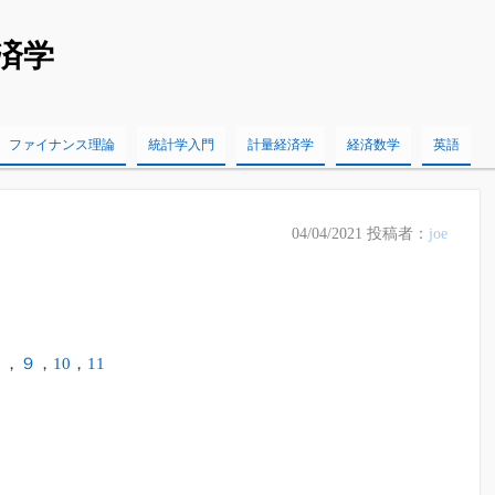
済学
ファイナンス理論
統計学入門
計量経済学
経済数学
英語
04/04/2021
投稿者：
joe
８
，
９
，
10
，
11