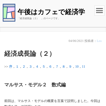
午後はカフェで経済学
「経済成長論（２） 」のページです。
04/06/2021
投稿者：
Leo
経済成長論（２）
>>
序
，
１
，
２
，
３
，
４
，
５
，
６
，
７
，
８
，
９
，
10
，
11
マルサス・モデル２ 数式編
前回は、マルサス・モデルの概要を言葉で説明しました。今回は