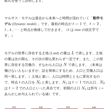
数式を使って説明します。
マルサス・モデルは過去から未来へと時間が流れていく「
動学モ
デル
(Dynamic model) 」です。最初の時点が
で、
，
3，4，
と時点が推移して行きます。（
は time の頭文字で
す。）
モデルの世界に存在する土地 (Land) の量は
で表します。土地
の量は次の期も、その次の期も変わらず一定です。また、この世
界に存在する労働力、すなわち人口は
で表します。（本来は
働けない人もいますが、話を簡単にするため、人口と労働人口は
同一視します。）土地と違い、人口は時間とともに変化するの
で、時点
の人口を
と表します。
は
での人口、
は
での人口といった具合です。初期の人口
は所与（＝
あらかじめ与えられている値）です。