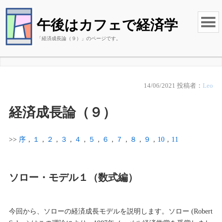
午後はカフェで経済学
「経済成長論（９）」のページです。
14/06/2021
投稿者：
Leo
経済成長論（９）
>>
序
，
１
，
２
，
３
，
４
，
５
，
６
，
７
，
８
，
９
，
10
，
11
ソロー・モデル１（数式編）
今回から、ソローの経済成長モデルを説明します。ソロー (Robert