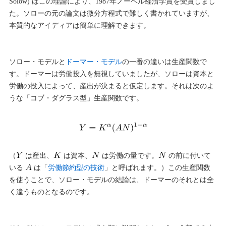
Solow) はこの理論により、1987年ノーベル経済学賞を受賞しまし
た。ソローの元の論文は微分方程式で難しく書かれていますが、
本質的なアイディアは簡単に理解できます。
ソロー・モデルと
ドーマー・モデル
の一番の違いは生産関数で
す。ドーマーは労働投入を無視していましたが、ソローは資本と
労働の投入によって、産出が決まると仮定します。それは次のよ
うな「コブ・ダグラス型」生産関数です。
（
は産出、
は資本、
は労働の量です。
の前に付いて
いる
は「
労働節約型の技術
」と呼ばれます。）この生産関数
を使うことで、ソロー・モデルの結論は、ドーマーのそれとは全
く違うものとなるのです。