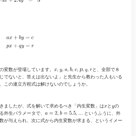
の変数が登場しています。
,
,
,
,
,
,
,
と、全部で８
じでないと、答えは出ないよ」と先生から教わった人もいる
、この連立方程式は解けないのでしょうか。
きましたが、式を解いて求めるべき「内生変数」は
と
の
る外生パラメータで、
,
, … というふうに、外
数が与えられ、次に式から内生変数が求まる、というイメー