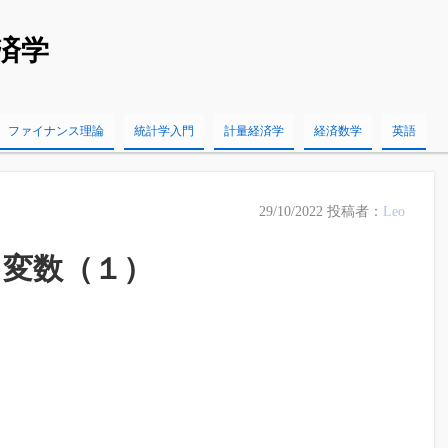
済学
ファイナンス理論
統計学入門
計量経済学
経済数学
英語
29/10/2022
投稿者：
Leo
る変数（１）