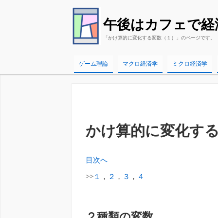
午後はカフェで経
「かけ算的に変化する変数（１）」のページです。
ゲーム理論
マクロ経済学
ミクロ経済学
かけ算的に変化す
目次へ
>>
１
，
２
，
３
，
４
２種類の変数