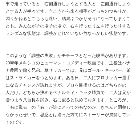
車で走っていると、右側通行しようとする人と、左側通行しよう
とする人が半々です。向こうから来る相手がどっちのつもりか、
図りかねるとこちらも迷い、結局ぶつかりそうになってしまうこ
とも。みんながその場その場で、右を行ったり左を行ったりする
ランダムな状態は、調整がとれていない危なっかしい状態です。
このような「調整の失敗」がモチーフとなった映画があります。
2008年メキシコのヒューマン・コメディー映画です。主役はバナ
ナ農園で働く兄弟。草サッカーでは、兄はゴール・キーパー、弟
はストライカーをつとめます。ある日、二人にプロサッカー選手
になるチャンスが訪れますが、プロを目指せるのはどちらかの一
人だけ。どちらか決めるペナルティ・キック勝負で、二人は兄が
勝つよう八百長を試み、右に蹴ると決めておきます。ところが、
「右に蹴る」の「右」が誰にとっての右なのか、きちんと調整し
なかったせいで、思惑とは違った方向にストーリーが展開してい
くのです。