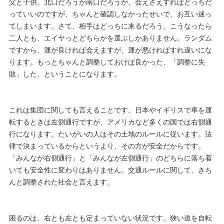
父と子供。北口だろうが南口だろうが、会えさえすればどっちだ
っていいのですが、ちゃんと確認しなかったせいで、お互い迷っ
てしまいます。さて、相手はどっちに来るだろう。こうなったら
二人とも、エイヤっとどちらかを選ぶしかありません。ランダム
ですから、運が良ければ会えますが、運が悪ければすれ違いにな
ります。もっとちゃんと調整しておけば良かった、「調整に失
敗」した、ということになります。
これは集団に関しても言えることです。日本やイギリスで車を運
転するときは左側通行ですが、アメリカなど多くの国では右側通
行になります。たいがいの人はその土地のルールに従います。法
律で決まっているからというより、その方が安全だからです。
「みんなが右側通行」と「みんなが左側通行」のどちらに落ち着
いても安全性に変わりはありません。交通ルールに関して、きち
んと調整された社会と言えます。
困るのは、右とも左とも定まっていない状況です。狭い道を自転